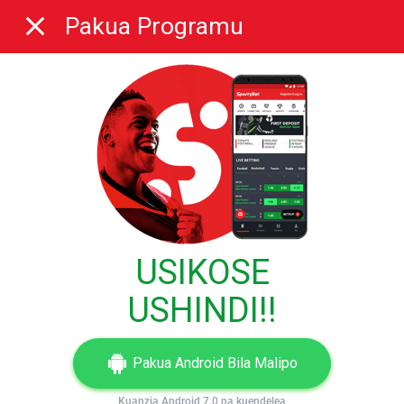
Pakua Programu
USIKOSE
USHINDI!!
Pakua Android Bila Malipo
Kuanzia Android 7.0 na kuendelea